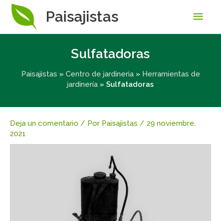
Men
Paisajistas
princ
Sulfatadoras
Paisajistas
»
Centro de jardineria
»
Herramientas de
jardinería
»
Sulfatadoras
Deja un comentario
/ Por
Paisajistas
/
29 noviembre,
2021